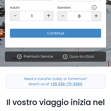
Adulti
Bambini
−
+
−
+
Continua
Premium Service
Door-to-Door
Need a transfer today or tomorrow?
Reach us at
+39 339-711-3050
Il vostro viaggio inizia nel