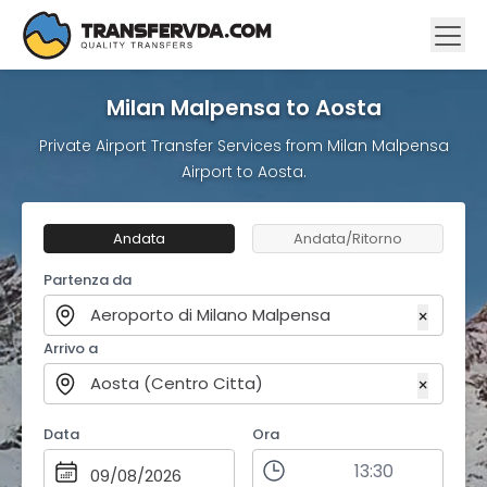
Milan Malpensa to Aosta
Private Airport Transfer Services from Milan Malpensa
Airport to Aosta.
Andata
Andata/Ritorno
Partenza da
Aeroporto di Milano Malpensa
×
Arrivo a
Aosta (Centro Citta)
×
Data
Ora